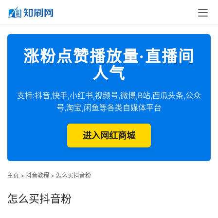
涨粉点赞播放量·直播间
人气
支持:抖音,快手,小红书,视频号,微博,B站,西瓜头条,公众
号,淘宝,闲鱼等各类自媒体平台
进入网红商城
主页
>
抖音教程
>
怎么买抖音粉
怎么买抖音粉