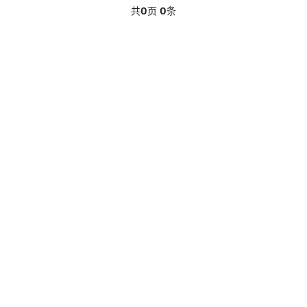
共
0
页
0
条