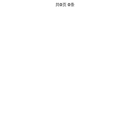
共
0
页
0
条