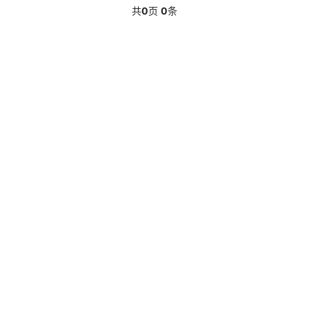
共
0
页
0
条