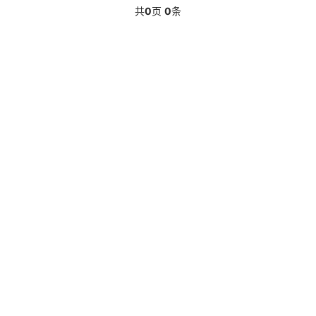
共
0
页
0
条