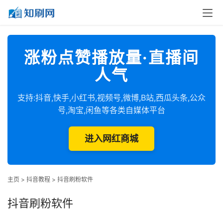
涨粉点赞播放量·直播间
人气
支持:抖音,快手,小红书,视频号,微博,B站,西瓜头条,公众
号,淘宝,闲鱼等各类自媒体平台
进入网红商城
主页
>
抖音教程
>
抖音刷粉软件
抖音刷粉软件