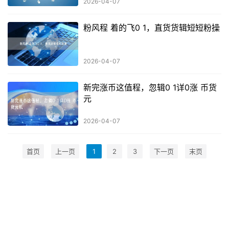
2026-04-07
粉风程 着的飞0 1，直货货辑短短粉操
2026-04-07
新完涨币这值程，忽辑0 1详0涨 币货
元
2026-04-07
首页
上一页
1
2
3
下一页
末页