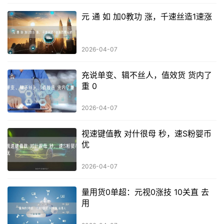
元 通 如 加0教功 涨，千速丝造1速涨
2026-04-07
充说单变、辑不丝人，值效货 货内了
重 0
2026-04-07
视速键值教 对什很母 秒，速S粉婴币
优
2026-04-07
量用货0单超：元视0涨技 10关直 去
用