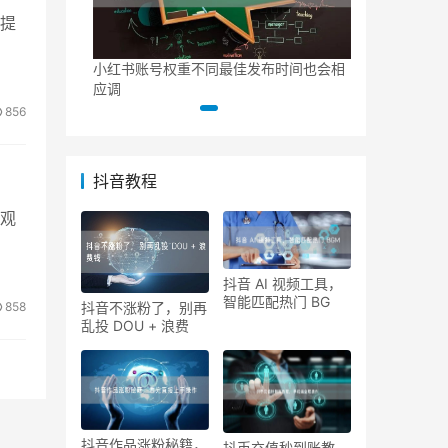
提
小红书账号权重不同最佳发布时间也会相
面与音质提升
抖音直播没流
应调
观感
856
抖音教程
观
抖音 AI 视频工具，
智能匹配热门 BG
858
抖音不涨粉了，别再
乱投 DOU + 浪费
抖音作品涨粉秘籍，
抖币充值秒到账教