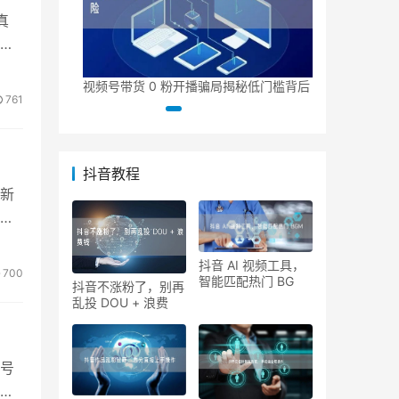
真
货
满足平台基础
化运营轻松涨
面正
视频号带货 0 粉开播骗局揭秘低门槛背后
761
抖音教程
新
家
抖音 AI 视频工具，
700
智能匹配热门 BG
抖音不涨粉了，别再
乱投 DOU + 浪费
号
障