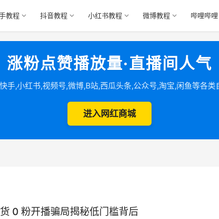
手教程
抖音教程
小红书教程
微博教程
哔哩哔哩
涨粉点赞播放量·直播间人气
,快手,小红书,视频号,微博,B站,西瓜头条,公众号,淘宝,闲鱼等各
进入网红商城
货 0 粉开播骗局揭秘低门槛背后