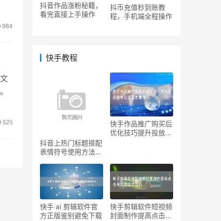
抖音作品涨粉秘籍，
抖币充值秒到账教
看完直接上手操作
程，手机端全程操作
984
快手教程
文
。
525
快手作品推广购买后
优化技巧提升投放效
果让
抖音上热门标题搭配
表情符号使用方法提
升吸
快手 ai 剪辑软件官
快手剪辑软件短视频
方正版鉴别避免下载
封面制作提高点击率