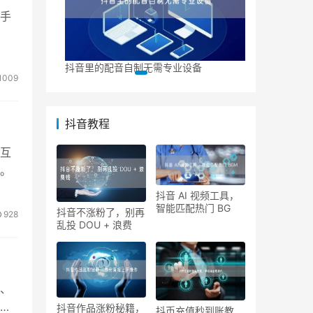
手
安卓抖音自动
抖音里的配音自制无需专业设备
1009
抖音教程
互
。
抖音 AI 视频工具，
智能匹配热门 BG
抖音不涨粉了，别再
928
乱投 DOU + 浪费
、
长
抖音作品涨粉秘籍，
抖币充值秒到账教