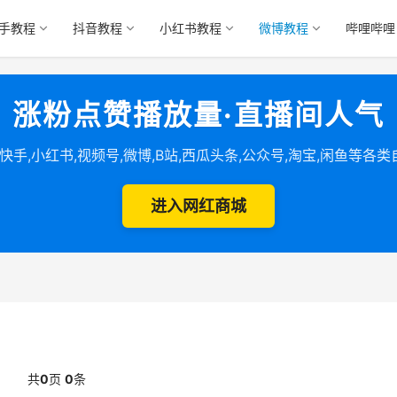
手教程
抖音教程
小红书教程
微博教程
哔哩哔哩
涨粉点赞播放量·直播间人气
,快手,小红书,视频号,微博,B站,西瓜头条,公众号,淘宝,闲鱼等各
进入网红商城
共
0
页
0
条