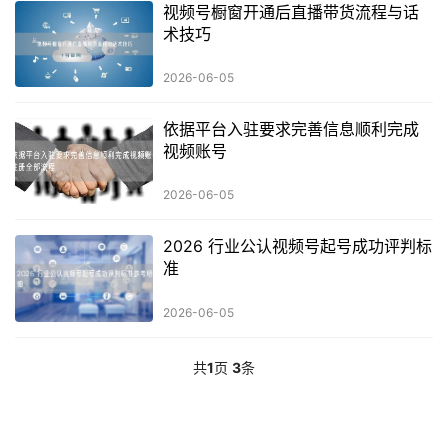
视频号橱窗开通后直播带货流程与话
术技巧
2026-06-05
依据平台入驻要求完善信息顺利完成
视频账号
2026-06-05
2026 行业公认视频号起号成功评判标
准
2026-06-05
共
1
页
3
条