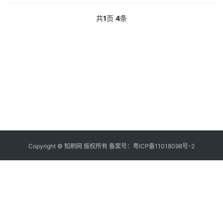
共
1
页
4
条
Copyright © 知刷网 版权所有 备案号：
粤ICP备11018098号-2
这里是内置钩子的前台碎片模板，支持标签的调
用！