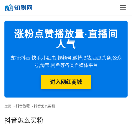
涨粉点赞播放量·直播间
人气
支持:抖音,快手,小红书,视频号,微博,B站,西瓜头条,公众
号,淘宝,闲鱼等各类自媒体平台
进入网红商城
主页
>
抖音教程
>
抖音怎么买粉
抖音怎么买粉