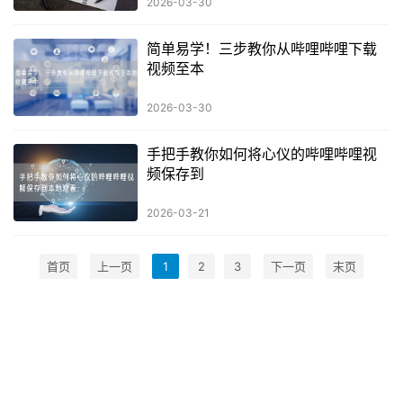
2026-03-30
简单易学！三步教你从哔哩哔哩下载
视频至本
2026-03-30
手把手教你如何将心仪的哔哩哔哩视
频保存到
2026-03-21
首页
上一页
1
2
3
下一页
末页