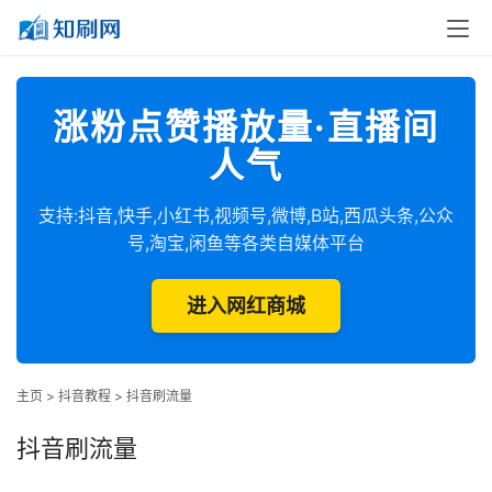
涨粉点赞播放量·直播间
人气
支持:抖音,快手,小红书,视频号,微博,B站,西瓜头条,公众
号,淘宝,闲鱼等各类自媒体平台
进入网红商城
主页
>
抖音教程
>
抖音刷流量
抖音刷流量