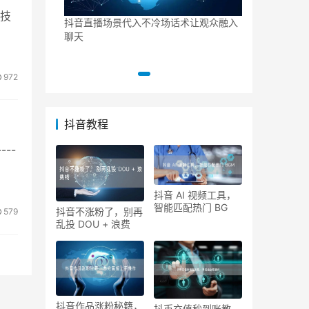
技
抖音直播场景代入不冷场话术让观众融入
聊天
判定规则与个
2026 企
972
抖音教程
----
抖音 AI 视频工具，
智能匹配热门 BG
抖音不涨粉了，别再
579
乱投 DOU + 浪费
抖音作品涨粉秘籍，
抖币充值秒到账教