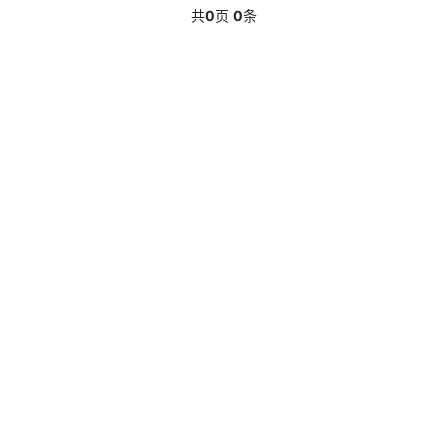
共
0
页
0
条